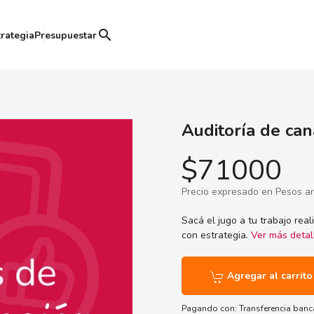
search
trategia
Presupuestar
Auditoría de ca
$71000
Precio expresado en Pesos a
Sacá el jugo a tu trabajo rea
con estrategia.
Ver más detal
Agregar al carrito
Pagando con:
Transferencia banc