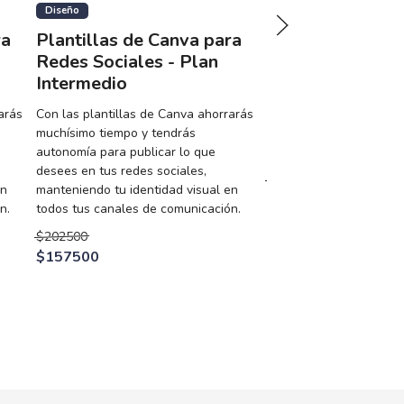
Diseño
Asesorías
ra
Plantillas de Canva para
Acompañamiento
Redes Sociales - Plan
para emprended
Intermedio
profesionales
arás
Con las plantillas de Canva ahorrarás
Dos instancias que serv
muchísimo tiempo y tendrás
optimizar tu trabajo gra
autonomía para publicar lo que
herramientas digitales.
desees en tus redes sociales,
$100000
en
manteniendo tu identidad visual en
$84000
n.
todos tus canales de comunicación.
$202500
$157500